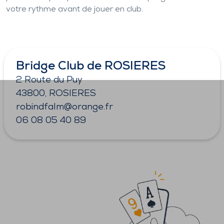
votre rythme avant de jouer en club.
Bridge Club de ROSIERES
2 Route du Puy
43800, ROSIERES
robindfalm@orange.fr
06 08 05 40 89