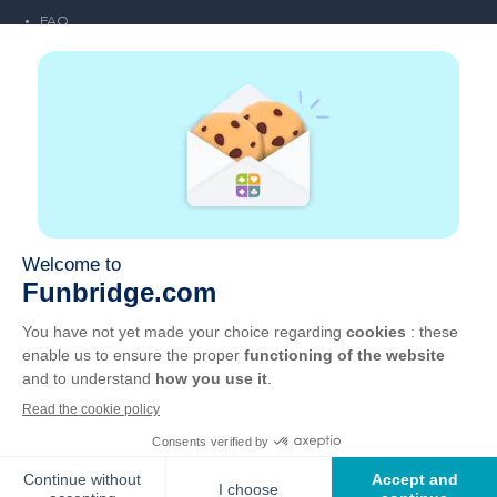
FAQ
Emploi
Liens partenaires
Liens utiles
Compte
Contact
Jouer sur le web
Jouer sur mobile
Clubs de bridge
CGU
Vie privée
Gérer les cookies
Français
©
2026
, GOTO Games