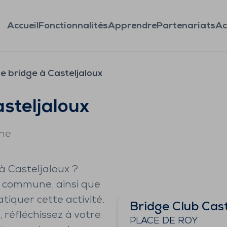
Accueil
Fonctionnalités
Apprendre
Partenariats
Ac
e bridge à Casteljaloux
asteljaloux
ine
à Casteljaloux ?
a commune, ainsi que
tiquer cette activité.
Bridge Club Cast
 réfléchissez à votre
PLACE DE ROY