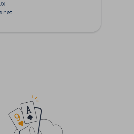
UX
e.net