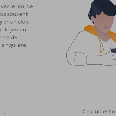
avec le jeu, de
lus souvent
grer un club
: le jeu en
thme de
 singulière
Ce club est o