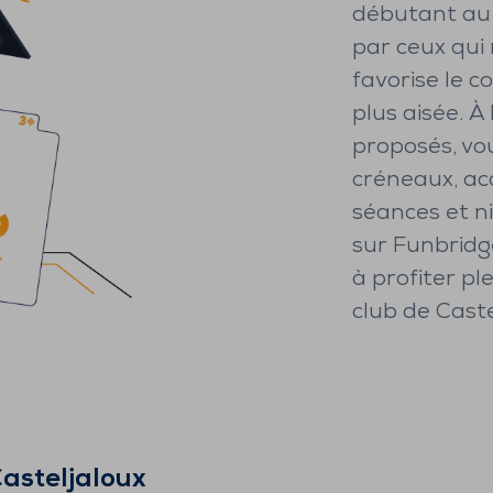
débutant au
par ceux qui
favorise le c
plus aisée. À
proposés, vous
créneaux, ac
séances et ni
sur Funbridg
à profiter p
club de Caste
asteljaloux