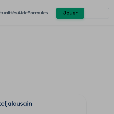
tualités
Aide
Formules
Jouer
eljalousain