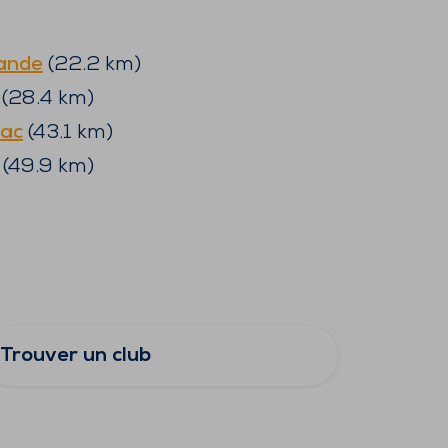
ande
(
22.2
km)
(
28.4
km)
nac
(
43.1
km)
(
49.9
km)
Trouver un club