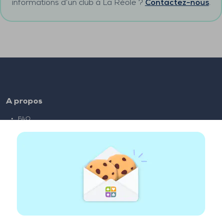
informations d’un club à
La Réole
?
Contactez-nous
.
A propos
FAQ
Emploi
Liens partenaires
Liens utiles
Compte
Contact
Jouer sur le web
Jouer sur mobile
Clubs de bridge