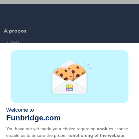
A propos
FAQ
Emploi
Liens partenaires
Liens utiles
Compte
Contact
Jouer sur le web
Jouer sur mobile
Clubs de bridge
CGU
Vie privée