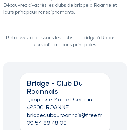
Découvrez ci-après les clubs de bridge à Roanne et
leurs principaux renseignements.
Retrouvez ci-dessous les clubs de bridge à
Roanne
et
leurs informations principales.
Bridge - Club Du
R
Roannais
1 
4
1, impasse Marcel-Cerdan
gi
42300, ROANNE
09
bridgeclubduroannais@free.fr
09 54 89 48 09