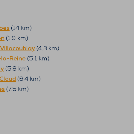
bes
(
14
km)
on
(
1.9
km)
-Villacoublay
(
4.3
km)
-la-Reine
(
5.1
km)
ay
(
5.8
km)
-Cloud
(
6.4
km)
es
(
7.5
km)