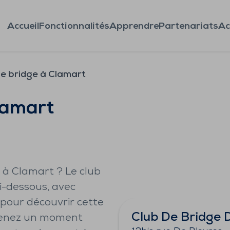
Accueil
Fonctionnalités
Apprendre
Partenariats
Ac
de bridge à Clamart
lamart
 à Clamart ? Le club
ci-dessous, avec
 pour découvrir cette
Club De Bridge 
 prenez un moment