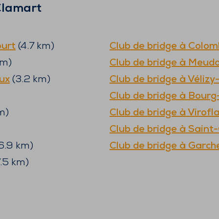
Clamart
ourt
(
4.7
km)
Club de bridge à
Colom
m)
Club de bridge à
Meud
ux
(
3.2
km)
Club de bridge à
Vélizy
Club de bridge à
Bourg
m)
Club de bridge à
Virofl
Club de bridge à
Saint
6.9
km)
Club de bridge à
Garch
.5
km)