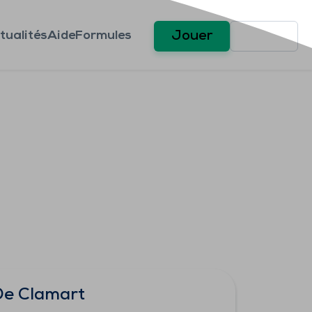
tualités
Aide
Formules
Jouer
De Clamart