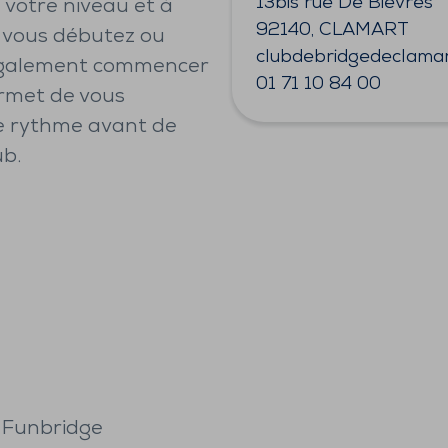
13bis rue De Bievres
à votre niveau et à
92140, CLAMART
i vous débutez ou
clubdebridgedeclama
 également commencer
01 71 10 84 00
ermet de vous
re rythme avant de
ub.
 Funbridge