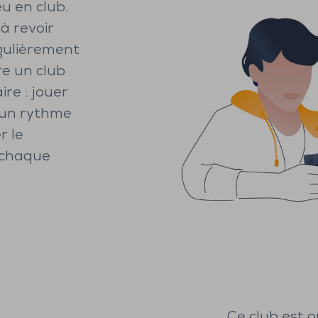
u en club.
à revoir
égulièrement
re un club
re : jouer
 un rythme
r le
 chaque
Ce club est o