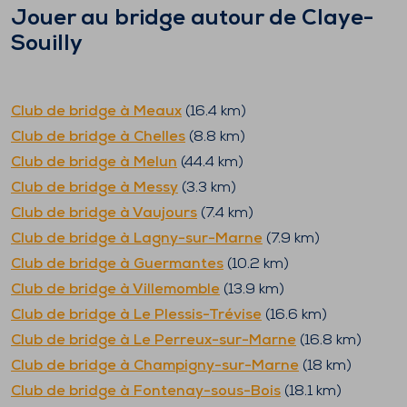
Jouer au bridge autour de
Claye-
Souilly
Club de bridge à
Meaux
(
16.4
km)
Club de bridge à
Chelles
(
8.8
km)
Club de bridge à
Melun
(
44.4
km)
Club de bridge à
Messy
(
3.3
km)
Club de bridge à
Vaujours
(
7.4
km)
Club de bridge à
Lagny-sur-Marne
(
7.9
km)
Club de bridge à
Guermantes
(
10.2
km)
Club de bridge à
Villemomble
(
13.9
km)
Club de bridge à
Le Plessis-Trévise
(
16.6
km)
Club de bridge à
Le Perreux-sur-Marne
(
16.8
km)
Club de bridge à
Champigny-sur-Marne
(
18
km)
Club de bridge à
Fontenay-sous-Bois
(
18.1
km)