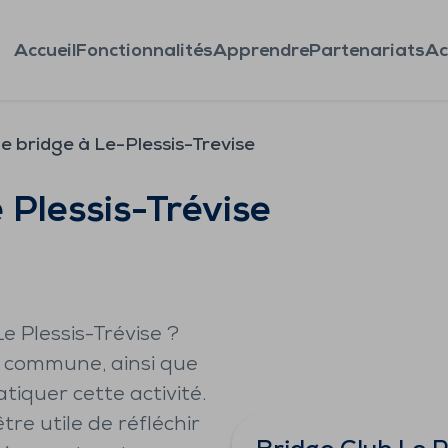
Accueil
Fonctionnalités
Apprendre
Partenariats
Ac
e bridge à Le-Plessis-Trevise
 Plessis-Trévise
e Plessis-Trévise ?
a commune, ainsi que
tiquer cette activité.
être utile de réfléchir