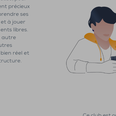
ent précieux
 prendre ses
et à jouer
nts libres.
t autre
utres
bien réel et
tructure.
Ce club est o