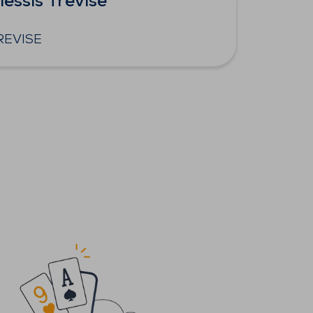
lessis Trevise
REVISE