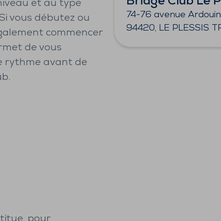
Bridge Club Le P
niveau et au type
74-76 avenue Ardouin
Si vous débutez ou
94420, LE PLESSIS T
 également commencer
ermet de vous
re rythme avant de
ub.
titue, pour