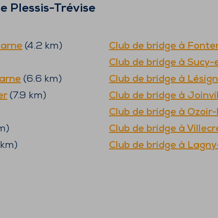
e Plessis-Trévise
arne
(
4.2
km)
Club de bridge à
Fonte
Club de bridge à
Sucy-
arne
(
6.6
km)
Club de bridge à
Lésig
er
(
7.9
km)
Club de bridge à
Joinvi
Club de bridge à
Ozoir-
m)
Club de bridge à
Villec
km)
Club de bridge à
Lagny