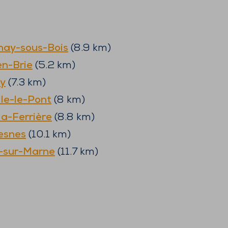
nay-sous-Bois
(
8.9
km)
en-Brie
(
5.2
km)
ny
(
7.3
km)
lle-le-Pont
(
8
km)
la-Ferrière
(
8.8
km)
resnes
(
10.1
km)
-sur-Marne
(
11.7
km)