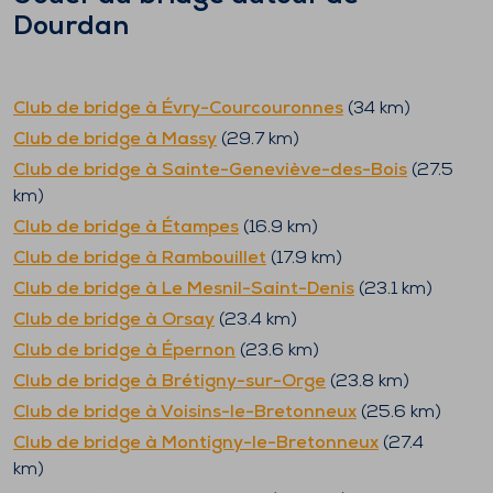
Dourdan
Club de bridge à
Évry-Courcouronnes
(
34
km)
Club de bridge à
Massy
(
29.7
km)
Club de bridge à
Sainte-Geneviève-des-Bois
(
27.5
km)
Club de bridge à
Étampes
(
16.9
km)
Club de bridge à
Rambouillet
(
17.9
km)
Club de bridge à
Le Mesnil-Saint-Denis
(
23.1
km)
Club de bridge à
Orsay
(
23.4
km)
Club de bridge à
Épernon
(
23.6
km)
Club de bridge à
Brétigny-sur-Orge
(
23.8
km)
Club de bridge à
Voisins-le-Bretonneux
(
25.6
km)
Club de bridge à
Montigny-le-Bretonneux
(
27.4
km)