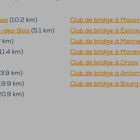
nes
(
10.2
km)
Club de bridge à
Massy
-des-Bois
(
5.1
km)
Club de bridge à
Épina
2
km)
Club de bridge à
Menne
11.4
km)
Club de bridge à
Moran
Club de bridge à
Orsay
13.9
km)
Club de bridge à
Anton
19.9
km)
Club de bridge à
Bourg
20.9
km)