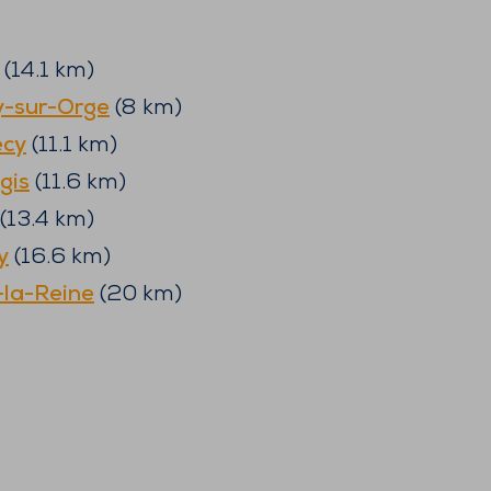
(
14.1
km)
y-sur-Orge
(
8
km)
cy
(
11.1
km)
gis
(
11.6
km)
(
13.4
km)
y
(
16.6
km)
-la-Reine
(
20
km)