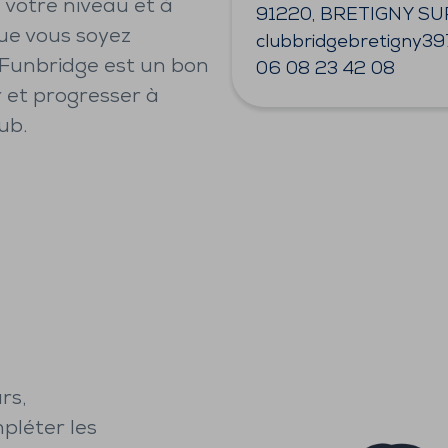
à votre niveau et à
91220, BRETIGNY S
ue vous soyez
clubbridgebretigny3
 Funbridge est un bon
06 08 23 42 08
 et progresser à
ub.
rs,
pléter les