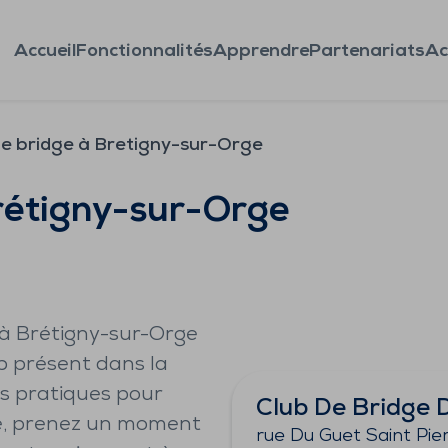
Accueil
Fonctionnalités
Apprendre
Partenariats
Ac
de bridge à Bretigny-sur-Orge
rétigny-sur-Orge
 à Brétigny-sur-Orge
ub présent dans la
ns pratiques pour
Club De Bridge 
re, prenez un moment
rue Du Guet Saint Pie