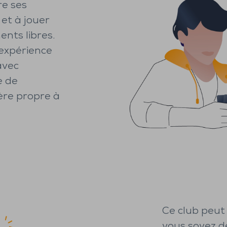
re ses
et à jouer
nts libres.
 expérience
avec
e de
ère propre à
Ce club peut 
vous soyez d