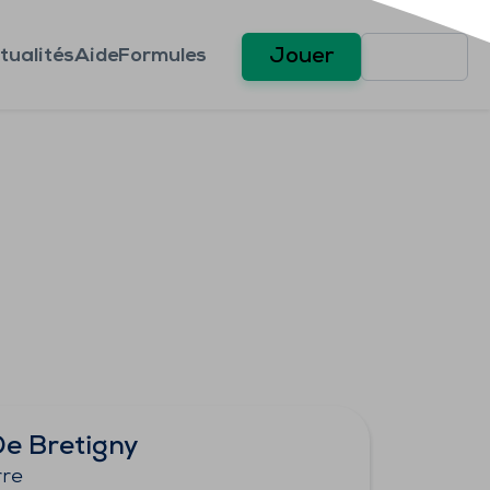
tualités
Aide
Formules
Jouer
De Bretigny
rre