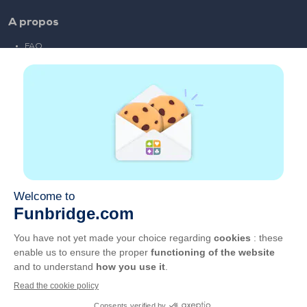
A propos
FAQ
Emploi
Liens partenaires
Liens utiles
Compte
Contact
Jouer sur le web
Jouer sur mobile
Clubs de bridge
CGU
Vie privée
Gérer les cookies
Français