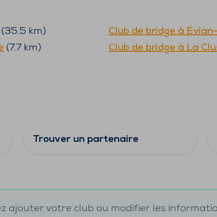
(
35.5
km)
Club de bridge à
Évian-
e
(
7.7
km)
Club de bridge à
La Clu
Trouver un partenaire
 ajouter votre club ou modifier les informati