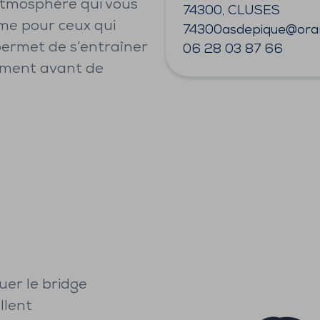
l’atmosphère qui vous
74300, CLUSES
me pour ceux qui
74300asdepique@oran
permet de s’entraîner
06 28 03 87 66
ement avant de
uer le bridge
llent