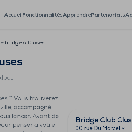
Accueil
Fonctionnalités
Apprendre
Partenariats
Ac
e bridge à Cluses
luses
Alpes
uses ? Vous trouverez
 ville, accompagné
ous lancer. Avant de
Bridge Club Clu
pour penser à votre
36 rue Du Marcelly