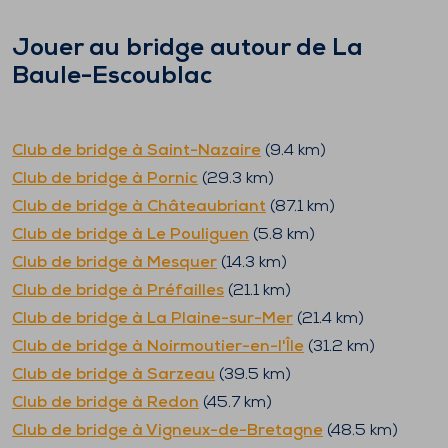
Jouer au bridge autour de
La
Baule-Escoublac
Club de bridge à
Saint-Nazaire
(
9.4
km)
Club de bridge à
Pornic
(
29.3
km)
Club de bridge à
Châteaubriant
(
87.1
km)
Club de bridge à
Le Pouliguen
(
5.8
km)
Club de bridge à
Mesquer
(
14.3
km)
Club de bridge à
Préfailles
(
21.1
km)
Club de bridge à
La Plaine-sur-Mer
(
21.4
km)
Club de bridge à
Noirmoutier-en-l'Île
(
31.2
km)
Club de bridge à
Sarzeau
(
39.5
km)
Club de bridge à
Redon
(
45.7
km)
Club de bridge à
Vigneux-de-Bretagne
(
48.5
km)