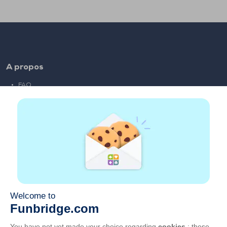
A propos
FAQ
Emploi
Liens partenaires
Liens utiles
Compte
Contact
Jouer sur le web
Jouer sur mobile
Clubs de bridge