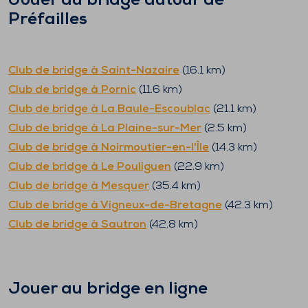
Jouer au bridge autour de
Préfailles
Club de bridge à
Saint-Nazaire
(
16.1
km)
Club de bridge à
Pornic
(
11.6
km)
Club de bridge à
La Baule-Escoublac
(
21.1
km)
Club de bridge à
La Plaine-sur-Mer
(
2.5
km)
Club de bridge à
Noirmoutier-en-l'Île
(
14.3
km)
Club de bridge à
Le Pouliguen
(
22.9
km)
Club de bridge à
Mesquer
(
35.4
km)
Club de bridge à
Vigneux-de-Bretagne
(
42.3
km)
Club de bridge à
Sautron
(
42.8
km)
Jouer au bridge en ligne