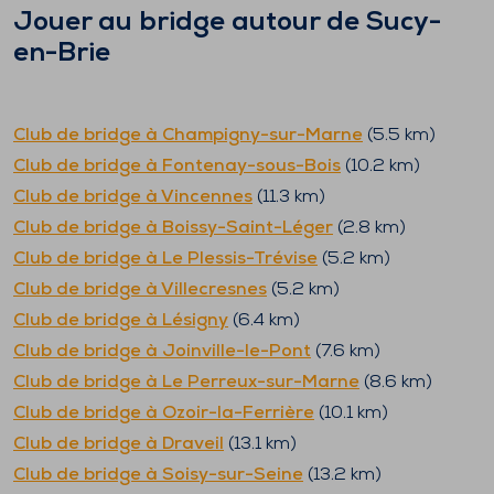
Jouer au bridge autour de
Sucy-
en-Brie
Club de bridge à
Champigny-sur-Marne
(
5.5
km)
Club de bridge à
Fontenay-sous-Bois
(
10.2
km)
Club de bridge à
Vincennes
(
11.3
km)
Club de bridge à
Boissy-Saint-Léger
(
2.8
km)
Club de bridge à
Le Plessis-Trévise
(
5.2
km)
Club de bridge à
Villecresnes
(
5.2
km)
Club de bridge à
Lésigny
(
6.4
km)
Club de bridge à
Joinville-le-Pont
(
7.6
km)
Club de bridge à
Le Perreux-sur-Marne
(
8.6
km)
Club de bridge à
Ozoir-la-Ferrière
(
10.1
km)
Club de bridge à
Draveil
(
13.1
km)
Club de bridge à
Soisy-sur-Seine
(
13.2
km)