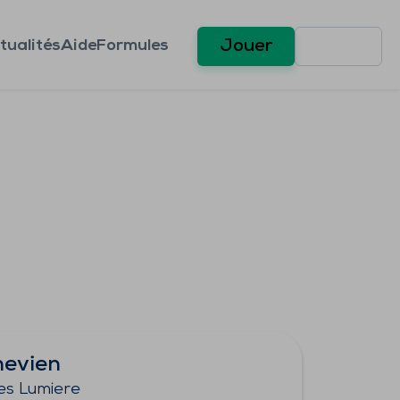
tualités
Aide
Formules
Jouer
nevien
es Lumiere