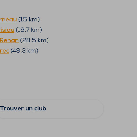
rneau
(
15
km)
isiau
(
19.7
km)
-Renan
(
28.5
km)
rec
(
48.3
km)
Trouver un club