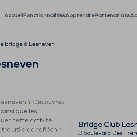
Accueil
Fonctionnalités
Apprendre
Partenariats
Ac
de bridge à Lesneven
esneven
 Lesneven ? Découvrez
ainsi que les
er cette activité.
Bridge Club Les
être utile de réfléchir
2 boulevard Des Frer