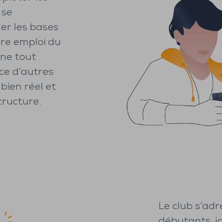
 se
der les bases
tre emploi du
une tout
ce d’autres
bien réel et
tructure.
Le club s’adre
débutants, j