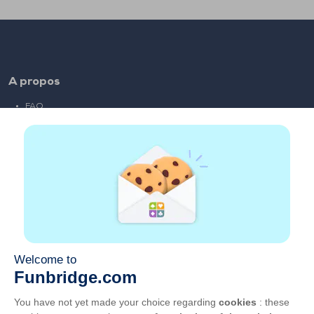
A propos
FAQ
Emploi
Liens partenaires
Liens utiles
Compte
Contact
Jouer sur le web
Jouer sur mobile
Clubs de bridge
CGU