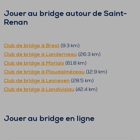
Jouer au bridge autour de
Saint-
Renan
Club de bridge à
Brest
(
9.3
km)
Club de bridge à
Landerneau
(
26.3
km)
Club de bridge à
Morlaix
(
61.8
km)
Club de bridge à
Ploudalmézeau
(
12.9
km)
Club de bridge à
Lesneven
(
28.5
km)
Club de bridge à
Landivisiau
(
42.4
km)
Jouer au bridge en ligne