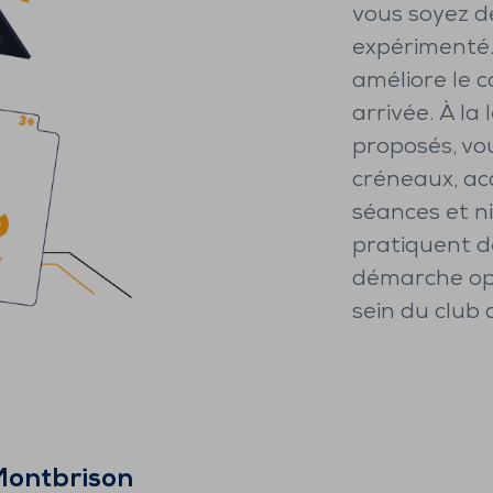
vous soyez d
expérimenté.
améliore le c
arrivée. À l
proposés, vous
créneaux, ac
séances et n
pratiquent d
démarche opt
sein du club
ontbrison