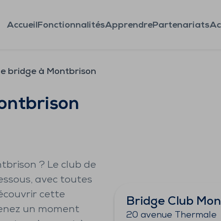
Accueil
Fonctionnalités
Apprendre
Partenariats
Ac
de bridge à Montbrison
ontbrison
tbrison ? Le club de
dessous, avec toutes
écouvrir cette
Bridge Club Mon
 prenez un moment
20 avenue Thermale