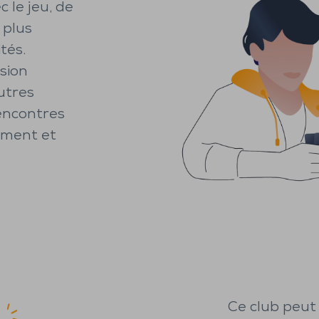
 le jeu, de
 plus
tés.
sion
utres
encontres
ement et
Ce club peut 