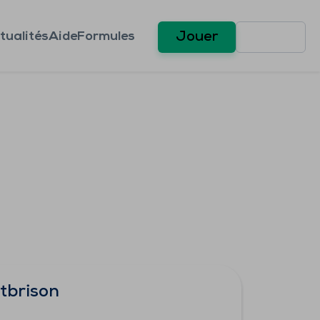
tualités
Aide
Formules
Jouer
tbrison