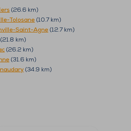
iers
(
26.6
km)
lle-Tolosane
(
10.7
km)
ville-Saint-Agne
(
12.7
km)
(
21.8
km)
ac
(
26.2
km)
nne
(
31.6
km)
lnaudary
(
34.9
km)