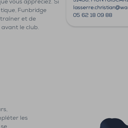
31450, MONTGISCAR
que vous appréciez. Si
lasserre.christian@wa
tique, Funbridge
05 62 18 09 88
ntraîner et de
avant le club.
rs,
pléter les
 se