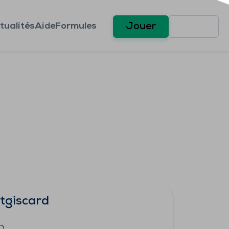
tualités
Aide
Formules
Jouer
tgiscard