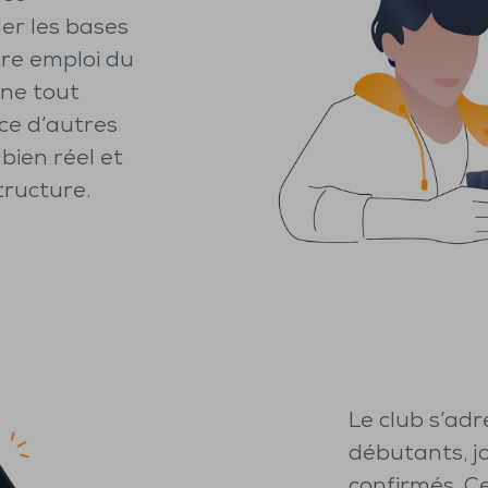
der les bases
tre emploi du
une tout
ce d’autres
bien réel et
tructure.
Le club s’adre
débutants, j
confirmés. Ce