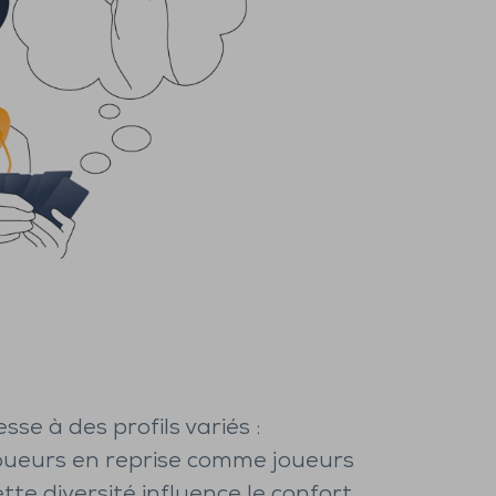
sse à des profils variés :
oueurs en reprise comme joueurs
tte diversité influence le confort