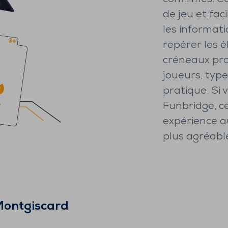
de jeu et faci
les informati
repérer les é
créneaux pro
joueurs, typ
pratique. Si
Funbridge, c
expérience a
plus agréabl
ontgiscard