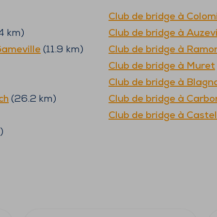
Club de bridge à
Colom
4
km)
Club de bridge à
Auzevi
ameville
(
11.9
km)
Club de bridge à
Ramon
Club de bridge à
Muret
Club de bridge à
Blagn
ch
(
26.2
km)
Club de bridge à
Carbo
Club de bridge à
Caste
)