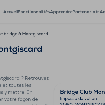
Accueil
Fonctionnalités
Apprendre
Partenariats
Ac
de bridge à Montgiscard
ontgiscard
ntgiscard ? Retrouvez
e et toutes les
Bridge Club Mon
s y mettre. En
Impasse du vallon
er votre façon de