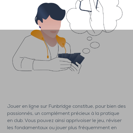
Jouer en ligne sur Funbridge constitue, pour bien des
passionnés, un complément précieux à la pratique
en club. Vous pouvez ainsi apprivoiser le jeu, réviser
les fondamentaux ou jouer plus fréquemment en