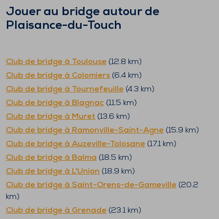
Jouer au bridge autour de
Plaisance-du-Touch
Club de bridge à
Toulouse
(
12.8
km)
Club de bridge à
Colomiers
(
6.4
km)
Club de bridge à
Tournefeuille
(
4.3
km)
Club de bridge à
Blagnac
(
11.5
km)
Club de bridge à
Muret
(
13.6
km)
Club de bridge à
Ramonville-Saint-Agne
(
15.9
km)
Club de bridge à
Auzeville-Tolosane
(
17.1
km)
Club de bridge à
Balma
(
18.5
km)
Club de bridge à
L'Union
(
18.9
km)
Club de bridge à
Saint-Orens-de-Gameville
(
20.2
km)
Club de bridge à
Grenade
(
23.1
km)