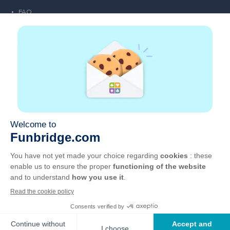
FAQ
Emploi
Liens partenaires
Liens utiles
Compte
Contact
Jouer sur le web
Jouer sur mobile
Clubs de bridge
CGU
Vie privée
Gérer les cookies
Français
©
2026
, GOTO Games