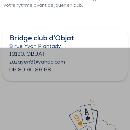
votre rythme avant de jouer en club.
Bridge club d'Objat
9 rue Yvon Plantady
19130, OBJAT
zazayen3@yahoo.com
06 80 60 26 68