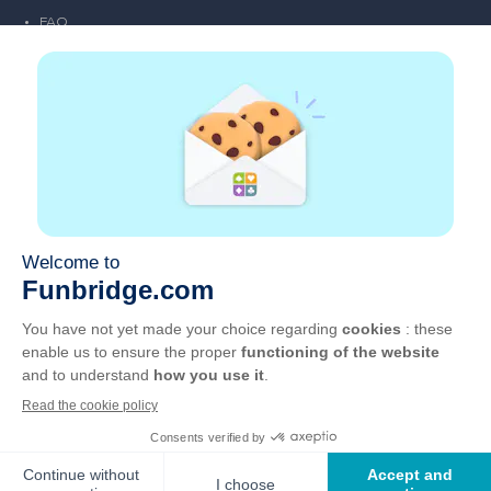
FAQ
Emploi
Liens partenaires
Liens utiles
Compte
Contact
Jouer sur le web
Jouer sur mobile
Clubs de bridge
CGU
Vie privée
Gérer les cookies
Français
©
2026
, GOTO Games