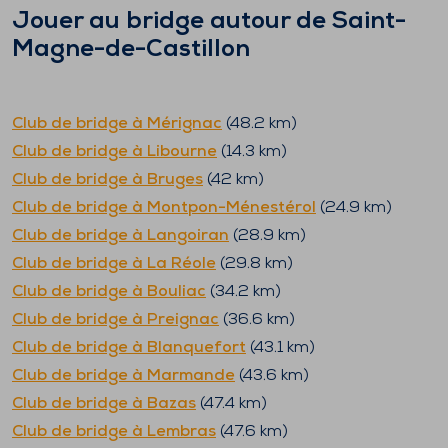
Jouer au bridge autour de
Saint-
Magne-de-Castillon
Club de bridge à
Mérignac
(
48.2
km)
Club de bridge à
Libourne
(
14.3
km)
Club de bridge à
Bruges
(
42
km)
Club de bridge à
Montpon-Ménestérol
(
24.9
km)
Club de bridge à
Langoiran
(
28.9
km)
Club de bridge à
La Réole
(
29.8
km)
Club de bridge à
Bouliac
(
34.2
km)
Club de bridge à
Preignac
(
36.6
km)
Club de bridge à
Blanquefort
(
43.1
km)
Club de bridge à
Marmande
(
43.6
km)
Club de bridge à
Bazas
(
47.4
km)
Club de bridge à
Lembras
(
47.6
km)