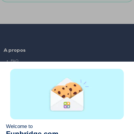
A propos
FAQ
Emploi
Liens partenaires
Liens utiles
Compte
Contact
Jouer sur le web
Jouer sur mobile
Clubs de bridge