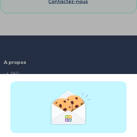
Contactez-nous
.
A propos
FAQ
Emploi
Liens partenaires
Liens utiles
Compte
Contact
Jouer sur le web
Jouer sur mobile
Clubs de bridge