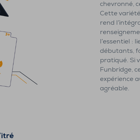
chevronné, c
Cette variété
rend l’intégr
renseignemen
l’essentiel : 
débutants, f
pratiqué. Si
Funbridge, c
expérience a
agréable.
itré