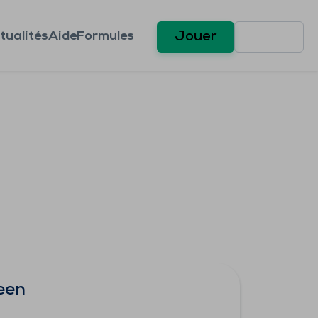
tualités
Aide
Formules
Jouer
een