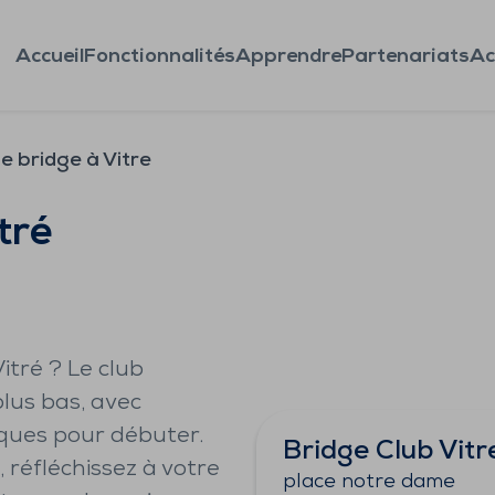
Accueil
Fonctionnalités
Apprendre
Partenariats
Ac
e bridge à Vitre
tré
itré ? Le club
plus bas, avec
iques pour débuter.
Bridge Club Vitr
 réfléchissez à votre
place notre dame