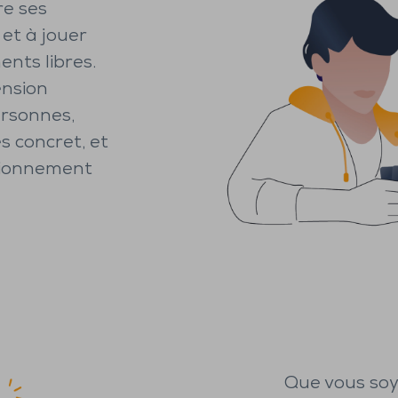
re ses
et à jouer
nts libres.
ension
ersonnes,
s concret, et
ctionnement
Que vous soy