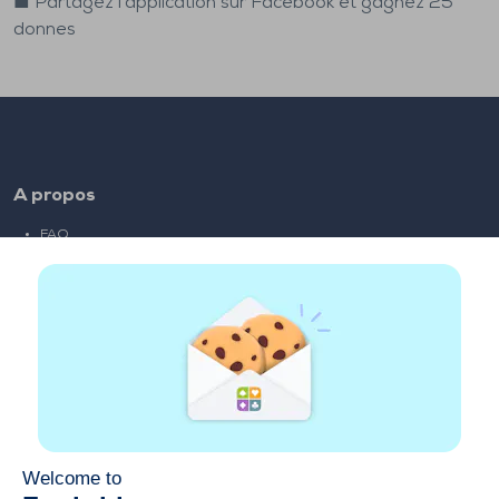
■ Partagez l'application sur Facebook et gagnez 25
donnes
A propos
FAQ
Emploi
Liens partenaires
Liens utiles
Compte
Contact
Jouer sur le web
Jouer sur mobile
Clubs de bridge