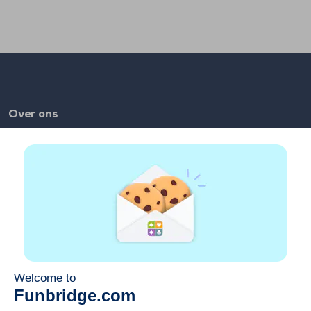
Over ons
FAQ
Vacatures
Partnerlinks
Links
Account
Contact
Speel op het web
Speel op mobiel