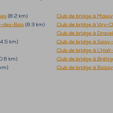
nes
(
8.2
km)
Club de bridge à
Massy
-des-Bois
(
6.3
km)
Club de bridge à
Viry-C
)
Club de bridge à
Dravei
4.5
km)
Club de bridge à
Soisy-
Club de bridge à
L'Haÿ-
0.6
km)
Club de bridge à
Bréti
km)
Club de bridge à
Boissy