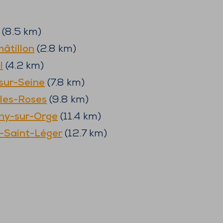
(
8.5
km)
hâtillon
(
2.8
km)
l
(
4.2
km)
sur-Seine
(
7.8
km)
les-Roses
(
9.8
km)
gny-sur-Orge
(
11.4
km)
-Saint-Léger
(
12.7
km)