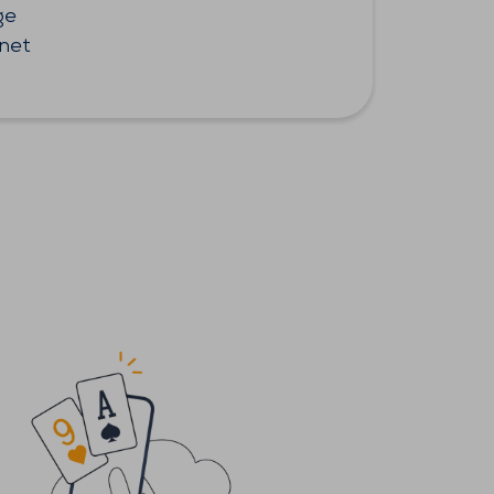
ge
.net