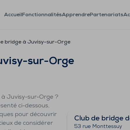
Accueil
Fonctionnalités
Apprendre
Partenariats
Ac
de bridge à Juvisy-sur-Orge
uvisy-sur-Orge
e à Juvisy-sur-Orge ?
résenté ci-dessous,
iques pour découvrir
Club de bridge d
icieux de considérer
53 rue Monttessuy