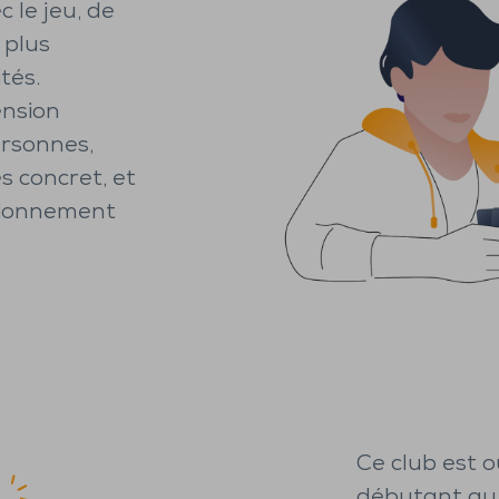
 le jeu, de
 plus
tés.
ension
ersonnes,
s concret, et
ctionnement
Ce club est o
débutant au