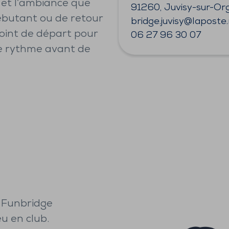
u et l’ambiance que
91260, Juvisy-sur-Or
ébutant ou de retour
bridge.juvisy@laposte
oint de départ pour
06 27 96 30 07
re rythme avant de
 Funbridge
u en club.