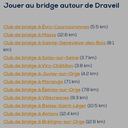
Jouer au bridge autour de
Draveil
Club de bridge à
Évry-Courcouronnes
(
5.5
km)
Club de bridge à
Massy
(
12.6
km)
Club de bridge à
Sainte-Geneviève-des-Bois
(
8.1
km)
Club de bridge à
Soisy-sur-Seine
(
3.7
km)
Club de bridge à
Viry-Châtillon
(
3.8
km)
Club de bridge à
Juvisy-sur-Orge
(
4.2
km)
Club de bridge à
Morangis
(
7.1
km)
Club de bridge à
Épinay-sur-Orge
(
7.8
km)
Club de bridge à
Villecresnes
(
9.3
km)
Club de bridge à
Boissy-Saint-Léger
(
10.5
km)
Club de bridge à
Antony
(
12.4
km)
Club de bridge à
Brétigny-sur-Orge
(
12.6
km)