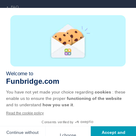
FAQ
Emploi
Liens partenaires
Liens utiles
Compte
Contact
Jouer sur le web
Jouer sur mobile
Clubs de bridge
CGU
Vie privée
Gérer les cookies
Français
©
2026
, GOTO Games