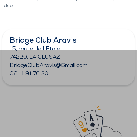
club.
Bridge Club Aravis
15, route de l Etale
74220, LA CLUSAZ
BridgeClubAravis@Gmail.com
06 11 91 70 30