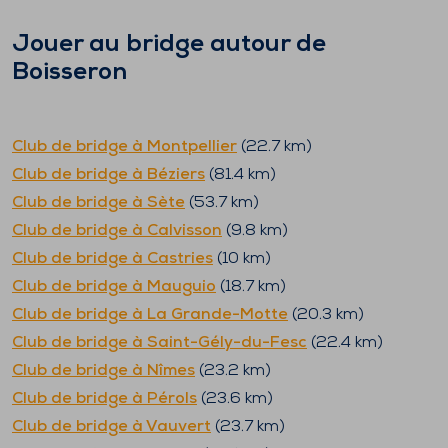
Jouer au bridge autour de
Boisseron
Club de bridge à
Montpellier
(
22.7
km)
Club de bridge à
Béziers
(
81.4
km)
Club de bridge à
Sète
(
53.7
km)
Club de bridge à
Calvisson
(
9.8
km)
Club de bridge à
Castries
(
10
km)
Club de bridge à
Mauguio
(
18.7
km)
Club de bridge à
La Grande-Motte
(
20.3
km)
Club de bridge à
Saint-Gély-du-Fesc
(
22.4
km)
Club de bridge à
Nîmes
(
23.2
km)
Club de bridge à
Pérols
(
23.6
km)
Club de bridge à
Vauvert
(
23.7
km)