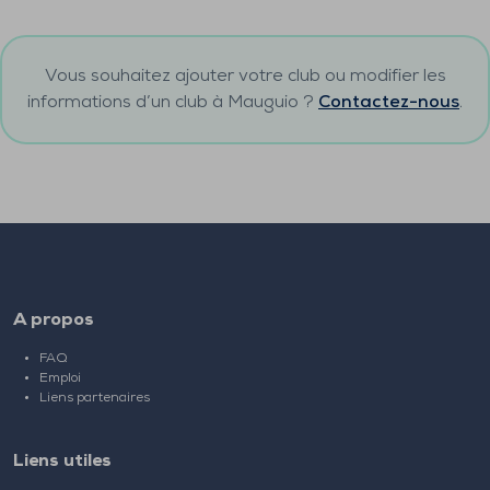
Vous souhaitez ajouter votre club ou modifier les
informations d’un club à
Mauguio
?
Contactez-nous
.
A propos
FAQ
Emploi
Liens partenaires
Liens utiles