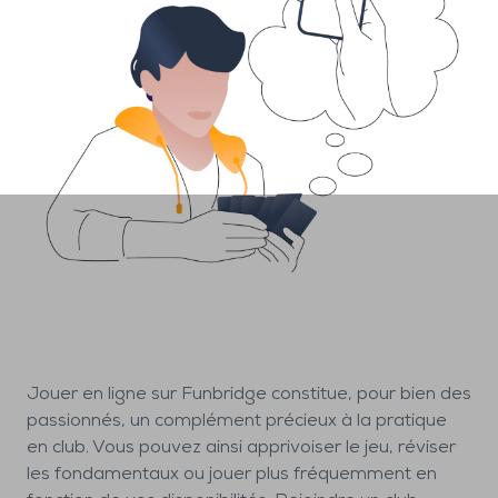
Jouer en ligne sur Funbridge constitue, pour bien des
passionnés, un complément précieux à la pratique
en club. Vous pouvez ainsi apprivoiser le jeu, réviser
les fondamentaux ou jouer plus fréquemment en