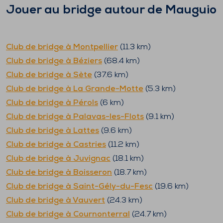
Jouer au bridge autour de
Mauguio
Club de bridge à
Montpellier
(
11.3
km)
Club de bridge à
Béziers
(
68.4
km)
Club de bridge à
Sète
(
37.6
km)
Club de bridge à
La Grande-Motte
(
5.3
km)
Club de bridge à
Pérols
(
6
km)
Club de bridge à
Palavas-les-Flots
(
9.1
km)
Club de bridge à
Lattes
(
9.6
km)
Club de bridge à
Castries
(
11.2
km)
Club de bridge à
Juvignac
(
18.1
km)
Club de bridge à
Boisseron
(
18.7
km)
Club de bridge à
Saint-Gély-du-Fesc
(
19.6
km)
Club de bridge à
Vauvert
(
24.3
km)
Club de bridge à
Cournonterral
(
24.7
km)