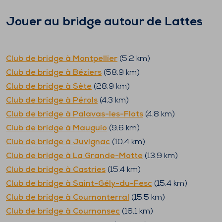
Jouer au bridge autour de
Lattes
Club de bridge à
Montpellier
(
5.2
km)
Club de bridge à
Béziers
(
58.9
km)
Club de bridge à
Sète
(
28.9
km)
Club de bridge à
Pérols
(
4.3
km)
Club de bridge à
Palavas-les-Flots
(
4.8
km)
Club de bridge à
Mauguio
(
9.6
km)
Club de bridge à
Juvignac
(
10.4
km)
Club de bridge à
La Grande-Motte
(
13.9
km)
Club de bridge à
Castries
(
15.4
km)
Club de bridge à
Saint-Gély-du-Fesc
(
15.4
km)
Club de bridge à
Cournonterral
(
15.5
km)
Club de bridge à
Cournonsec
(
16.1
km)