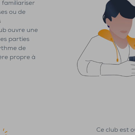
 familiariser
ses ou de
s
club ouvre une
es parties
rythme de
ère propre à
Ce club est o