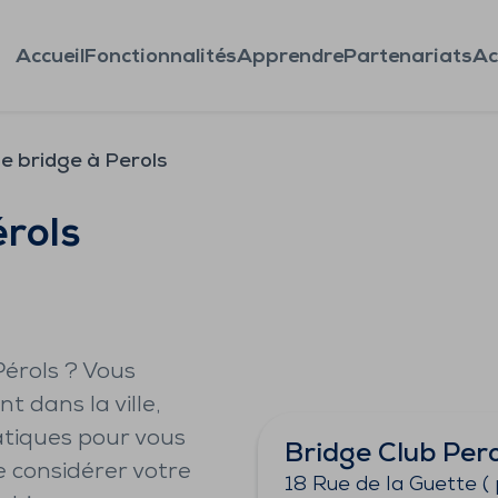
Accueil
Fonctionnalités
Apprendre
Partenariats
Ac
e bridge à Perols
érols
Pérols ? Vous
t dans la ville,
tiques pour vous
Bridge Club Pero
de considérer votre
18 Rue de la Guette ( 