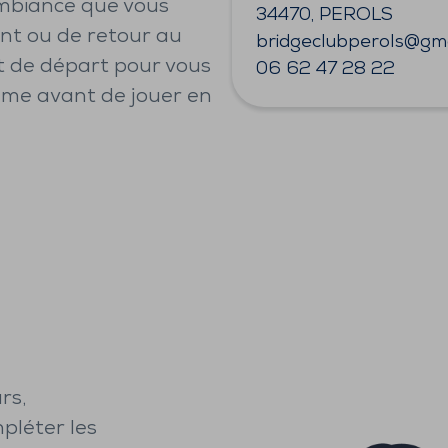
’ambiance que vous
34470, PEROLS
nt ou de retour au
bridgeclubperols@gma
t de départ pour vous
06 62 47 28 22
hme avant de jouer en
rs,
pléter les