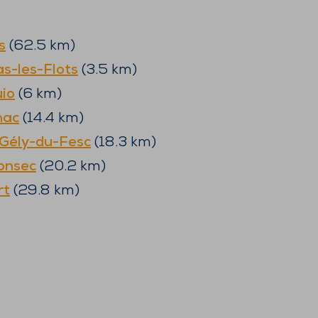
s
(
62.5
km)
s-les-Flots
(
3.5
km)
io
(
6
km)
nac
(
14.4
km)
-Gély-du-Fesc
(
18.3
km)
onsec
(
20.2
km)
rt
(
29.8
km)